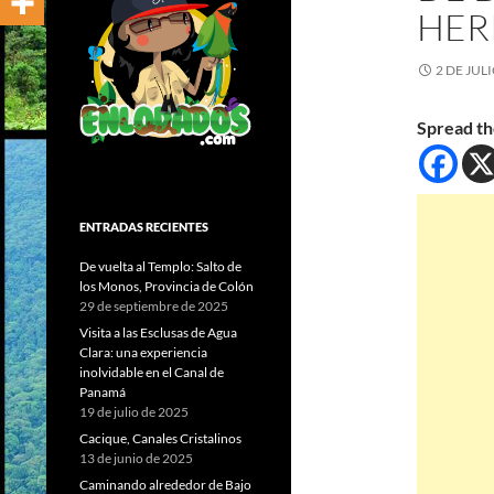
HER
2 DE JUL
Spread th
ENTRADAS RECIENTES
De vuelta al Templo: Salto de
los Monos, Provincia de Colón
29 de septiembre de 2025
Visita a las Esclusas de Agua
Clara: una experiencia
inolvidable en el Canal de
Panamá
19 de julio de 2025
Cacique, Canales Cristalinos
13 de junio de 2025
Caminando alrededor de Bajo