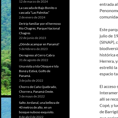
12 de marzo de 2024
entrada a
La cascada de Bajo Bonito o
Penonomé, 
cascada “Las Palmitas”
comunidad
2 de enero de 2024
De trip familiar por el hermoso
Río Chagres, Parque Nacional
Este parqu
Chagres
julio de 1
22 de junio de 2023
(SINAP), c
¿Dónde acampar en Panamá?
biodiversi
5 de febrero de 2023
histórica 
De regreso al Cerro Cabra
31 de agosto de 2022
Herrera, y
Una visita a Isla Otoque e Isla
estrelló l
Boná y Estivá, Golfo de
espacio t
Panamá.
3 de julio de 2022
El acceso 
Chorro de Caño Quebrado,
Chorrera, Panamá Oeste.
Interameri
5 de mayo de 2022
allí se re
Salto Jordanal, una belleza de
Copé, y lu
40 metros de alto, en un
de Barrig
bosque nuboso exquisito.
8 de abril de 2022
que ascien