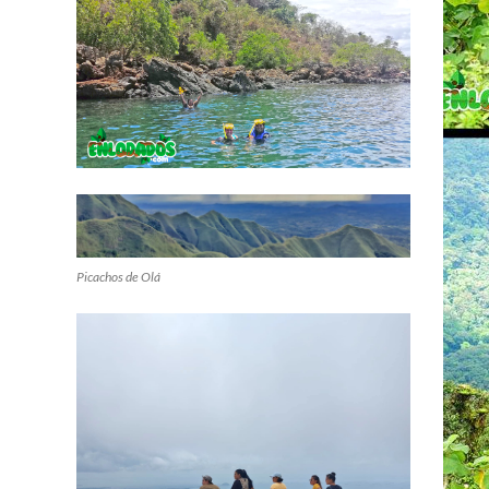
Picachos de Olá