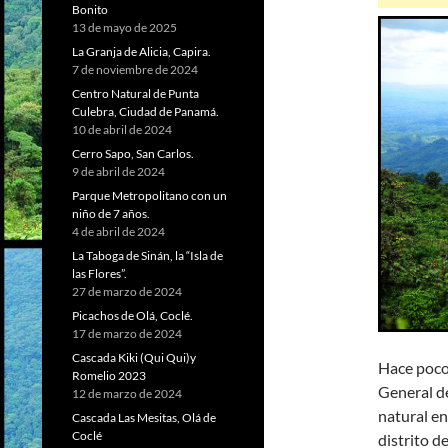
Bonito
13 de mayo de 2025
La Granja de Alicia, Capira.
7 de noviembre de 2024
Centro Natural de Punta
Culebra, Ciudad de Panamá.
10 de abril de 2024
Cerro Sapo, San Carlos.
9 de abril de 2024
Parque Metropolitano con un
niño de 7 años.
4 de abril de 2024
La Taboga de Sinán, la “Isla de
las Flores”.
27 de marzo de 2024
Picachos de Olá, Coclé.
17 de marzo de 2024
Cascada Kiki (Qui Qui)y
Hace poco
Romelio 2023
General d
12 de marzo de 2024
natural en
Cascada Las Mesitas, Olá de
Coclé
distrito d