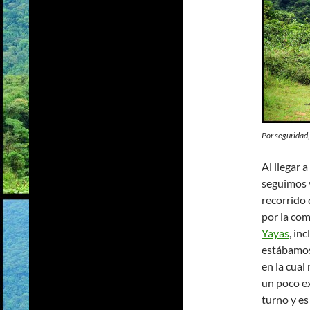
Por seguridad,
Al llegar 
seguimos 
recorrido 
por la com
Yayas
, in
estábamos
en la cual
un poco e
turno y es