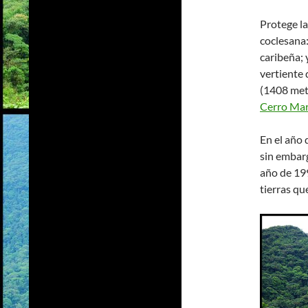
Protege la
coclesana:
caribeña; 
vertiente 
(1408 met
Cerro Ma
En el año 
sin embarg
año de 199
tierras qu