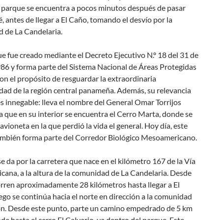
l parque se encuentra a pocos minutos después de pasar
antes de llegar a El Caño, tomando el desvío por la
 de La Candelaria.
e fue creado mediante el Decreto Ejecutivo N.º 18 del 31 de
986 y forma parte del Sistema Nacional de Áreas Protegidas
on el propósito de resguardar la extraordinaria
dad de la región central panameña. Además, su relevancia
es innegable: lleva el nombre del General Omar Torrijos
a que en su interior se encuentra el Cerro Marta, donde se
a avioneta en la que perdió la vida el general. Hoy día, este
ambién forma parte del Corredor Biológico Mesoamericano.
se da por la carretera que nace en el kilómetro 167 de la Vía
cana, a la altura de la comunidad de La Candelaria. Desde
corren aproximadamente 28 kilómetros hasta llegar a El
ego se continúa hacia el norte en dirección a la comunidad
ón. Desde este punto, parte un camino empedrado de 5 km
de hasta el cerro El Calvario, ya dentro del parque. Este