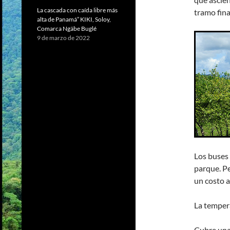
La cascada con caída libre más
tramo fina
alta de Panamá” KIKI, Soloy,
Comarca Ngäbe Buglé
9 de marzo de 2022
Los buses 
parque. Pe
un costo a
La temper
Cubre una 