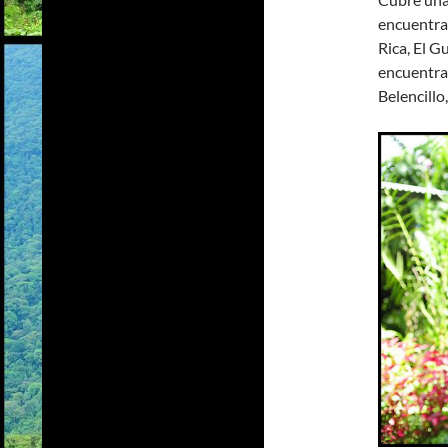
encuentran
Rica, El G
encuentran
Belencillo