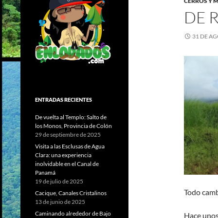
CERROS Y 
DE 
31 DE AG
ENTRADAS RECIENTES
De vuelta al Templo: Salto de
los Monos, Provincia de Colón
29 de septiembre de 2025
Visita a las Esclusas de Agua
Clara: una experiencia
inolvidable en el Canal de
Panamá
19 de julio de 2025
Todo cambi
Cacique, Canales Cristalinos
13 de junio de 2025
Caminando alrededor de Bajo
Hace unos 