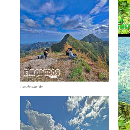
Picachos de Olá