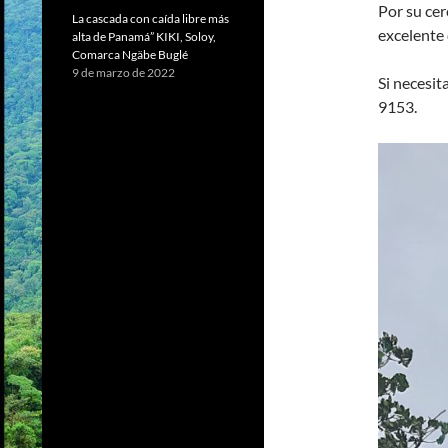
Por su cer
La cascada con caída libre más
excelente 
alta de Panamá” KIKI, Soloy,
Comarca Ngäbe Buglé
9 de marzo de 2022
Si necesi
9153.