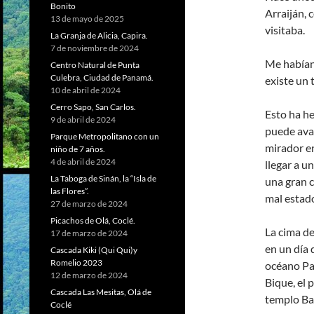
Bonito
Arraiján, 
13 de mayo de 2025
visitaba.
La Granja de Alicia, Capira.
7 de noviembre de 2024
Me habían
Centro Natural de Punta
Culebra, Ciudad de Panamá.
existe un 
10 de abril de 2024
Cerro Sapo, San Carlos.
Esto ha he
9 de abril de 2024
puede avan
Parque Metropolitano con un
mirador en
niño de 7 años.
4 de abril de 2024
llegar a 
La Taboga de Sinán, la “Isla de
una gran 
las Flores”.
mal estad
27 de marzo de 2024
Picachos de Olá, Coclé.
La cima de
17 de marzo de 2024
en un día 
Cascada Kiki (Qui Qui)y
Romelio 2023
océano Pac
12 de marzo de 2024
Bique, el 
Cascada Las Mesitas, Olá de
templo Bah
Coclé