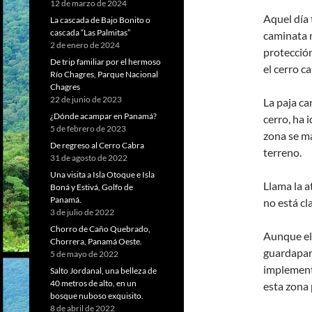
12 de marzo de 2024
Aquel día 
La cascada de Bajo Bonito o
cascada “Las Palmitas”
caminata m
2 de enero de 2024
protección
De trip familiar por el hermoso
el cerro c
Río Chagres, Parque Nacional
Chagres
22 de junio de 2023
La paja ca
¿Dónde acampar en Panamá?
cerro, ha 
5 de febrero de 2023
zona se ma
De regreso al Cerro Cabra
terreno.
31 de agosto de 2022
Una visita a Isla Otoque e Isla
Llama la a
Boná y Estivá, Golfo de
Panamá.
no está cl
3 de julio de 2022
Chorro de Caño Quebrado,
Aunque el 
Chorrera, Panamá Oeste.
guardaparq
5 de mayo de 2022
implement
Salto Jordanal, una belleza de
40 metros de alto, en un
esta zona 
bosque nuboso exquisito.
8 de abril de 2022