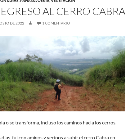
MONTAÑAS
,
PANAMÁ OESTE
,
VEGETACIÓN
REGRESO AL CERRO CABRA
OSTO DE 2022
1 COMENTARIO
a o se transforma, incluso los caminos hacia los cerros.
días, fui con amigos y vecinos a subir el cerro Cabra en