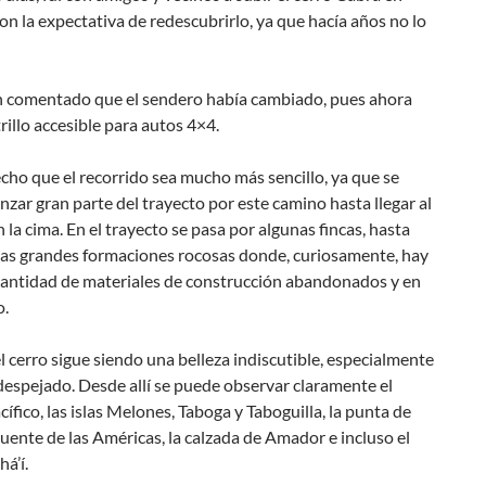
con la expectativa de redescubrirlo, ya que hacía años no lo
 comentado que el sendero había cambiado, pues ahora
trillo accesible para autos 4×4.
cho que el recorrido sea mucho más sencillo, ya que se
zar gran parte del trayecto por este camino hasta llegar al
 la cima. En el trayecto se pasa por algunas fincas, hasta
unas grandes formaciones rocosas donde, curiosamente, hay
cantidad de materiales de construcción abandonados y en
o.
l cerro sigue siendo una belleza indiscutible, especialmente
despejado. Desde allí se puede observar claramente el
ífico, las islas Melones, Taboga y Taboguilla, la punta de
puente de las Américas, la calzada de Amador e incluso el
á’í.