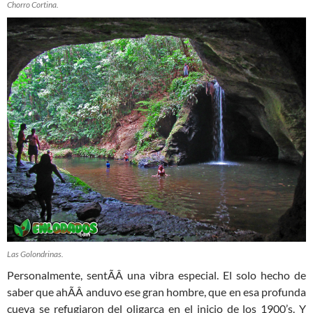
Chorro Cortina.
Las Golondrinas.
Personalmente, sentÃ­Â­ una vibra especial. El solo hecho de
saber que ahÃ­Â­ anduvo ese gran hombre, que en esa profunda
cueva se refugiaron del oligarca en el inicio de los 1900’s. Y