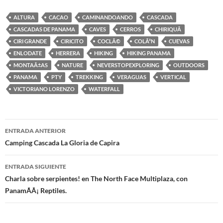
ALTURA
CACAO
CAMINANDOANDO
CASCADA
CASCADAS DE PANAMA
CAVES
CERROS
CHIRIQUÃ­
CIRI GRANDE
CIRICITO
COCLÃ©
COLÃ³N
CUEVAS
ENLODATE
HERRERA
HIKING
HIKING PANAMA
MONTAÃ±AS
NATURE
NEVERSTOPEXPLORING
OUTDOORS
PANAMA
PTY
TREKKING
VERAGUAS
VERTICAL
VICTORIANO LORENZO
WATERFALL
ENTRADA ANTERIOR
Navegación
Camping Cascada La Gloria de Capira
de
ENTRADA SIGUIENTE
entradas
Charla sobre serpientes! en The North Face Multiplaza, con
PanamÃÂ¡ Reptiles.