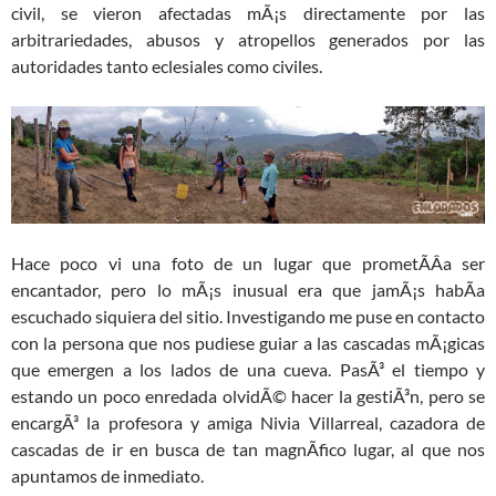
civil, se vieron afectadas mÃ¡s directamente por las
arbitrariedades, abusos y atropellos generados por las
autoridades tanto eclesiales como civiles.
Hace poco vi una foto de un lugar que prometÃ­Â­a ser
encantador, pero lo mÃ¡s inusual era que jamÃ¡s habÃ­a
escuchado siquiera del sitio. Investigando me puse en contacto
con la persona que nos pudiese guiar a las cascadas mÃ¡gicas
que emergen a los lados de una cueva. PasÃ³ el tiempo y
estando un poco enredada olvidÃ© hacer la gestiÃ³n, pero se
encargÃ³ la profesora y amiga Nivia Villarreal, cazadora de
cascadas de ir en busca de tan magnÃ­fico lugar, al que nos
apuntamos de inmediato.