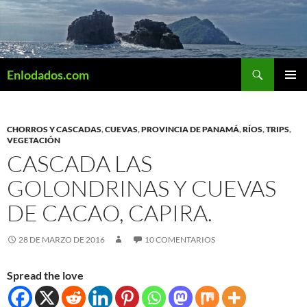
Saltar
al
contenido
Buscar
Enlodados.com
MENÚ
PRINCI
CHORROS Y CASCADAS
,
CUEVAS
,
PROVINCIA DE PANAMÁ
,
RÍOS
,
TRIPS
,
VEGETACIÓN
CASCADA LAS
GOLONDRINAS Y CUEVAS
DE CACAO, CAPIRA.
28 DE MARZO DE 2016
10 COMENTARIOS
Spread the love