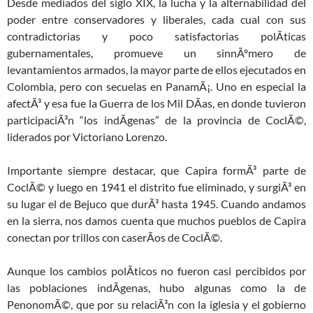
Desde mediados del siglo XIX, la lucha y la alternabilidad del
poder entre conservadores y liberales, cada cual con sus
contradictorias y poco satisfactorias polÃ­ticas
gubernamentales, promueve un sinnÃºmero de
levantamientos armados, la mayor parte de ellos ejecutados en
Colombia, pero con secuelas en PanamÃ¡. Uno en especial la
afectÃ³ y esa fue la Guerra de los Mil DÃ­as, en donde tuvieron
participaciÃ³n “los indÃ­genas” de la provincia de CoclÃ©,
liderados por Victoriano Lorenzo.
Importante siempre destacar, que Capira formÃ³ parte de
CoclÃ© y luego en 1941 el distrito fue eliminado, y surgiÃ³ en
su lugar el de Bejuco que durÃ³ hasta 1945. Cuando andamos
en la sierra, nos damos cuenta que muchos pueblos de Capira
conectan por trillos con caserÃ­os de CoclÃ©.
Aunque los cambios polÃ­ticos no fueron casi percibidos por
las poblaciones indÃ­genas, hubo algunas como la de
PenonomÃ©, que por su relaciÃ³n con la iglesia y el gobierno