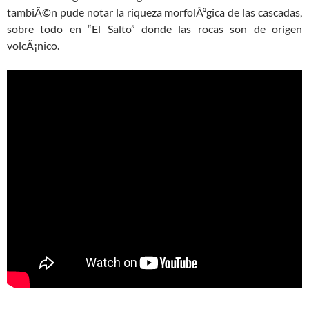
tambiÃ©n pude notar la riqueza morfolÃ³gica de las cascadas,
sobre todo en “El Salto” donde las rocas son de origen
volcÃ¡nico.