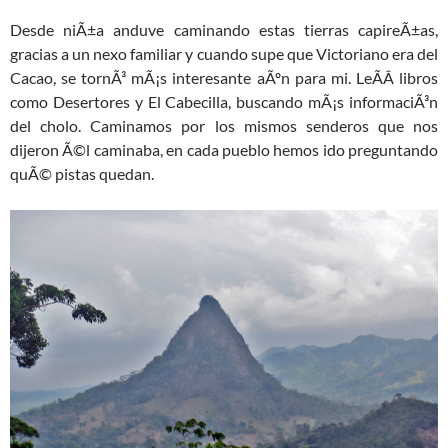
Desde niÃ±a anduve caminando estas tierras capireÃ±as,
gracias a un nexo familiar y cuando supe que Victoriano era del
Cacao, se tornÃ³ mÃ¡s interesante aÃºn para mi. LeÃ­Â­ libros
como Desertores y El Cabecilla, buscando mÃ¡s informaciÃ³n
del cholo. Caminamos por los mismos senderos que nos
dijeron Ã©l caminaba, en cada pueblo hemos ido preguntando
quÃ© pistas quedan.