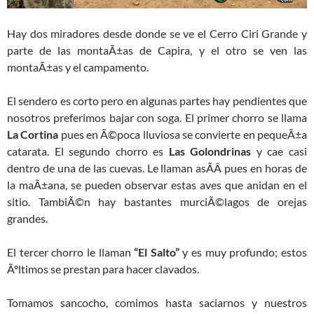
Hay dos miradores desde donde se ve el Cerro Ciri Grande y
parte de las montaÃ±as de Capira, y el otro se ven las
montaÃ±as y el campamento.
El sendero es corto pero en algunas partes hay pendientes que
nosotros preferimos bajar con soga. El primer chorro se llama
La Cortina
pues en Ã©poca lluviosa se convierte en pequeÃ±a
catarata. El segundo chorro es
Las Golondrinas
y cae casi
dentro de una de las cuevas. Le llaman asÃ­Â­ pues en horas de
la maÃ±ana, se pueden observar estas aves que anidan en el
sitio. TambiÃ©n hay bastantes murciÃ©lagos de orejas
grandes.
El tercer chorro le llaman
“El Salto”
y es muy profundo; estos
Ãºltimos se prestan para hacer clavados.
Tomamos sancocho, comimos hasta saciarnos y nuestros