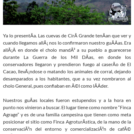
Ya lo presentÃ­a. Las cuevas de CirÃ­ Grande tenÃ­an que ver y
cuando llegamos allÃ¡ nos lo confirmaron nuestro guÃ­Â­as. Era
allÃ¡Â­ en donde el cholo mandÃ³ a su pueblo a guarecerse
durante La Guerra de los Mil DÃ­as, en donde los
conservadores llegaron y prendieron fuego al caserÃ­o de El
Cacao, llevÃ¡ndose o matando los animales de corral, dejando
desamparados a los habitantes, que a su vez nombraron al
cholo General, pues confiaban en Ã©l como lÃ­Â­der.
Nuestros guÃ­as locales fueron estupendos y a la hora en
punto nos vinieron a buscar. El lugar tiene como nombre “Finca
Agrage” y es de una familia campesina que tienen como meta
posicionar el sitio como Finca AgroturÃ­stica, de la mano de la
conservaciÃ³n del entorno y comercializaciÃ³n de cafÃ©