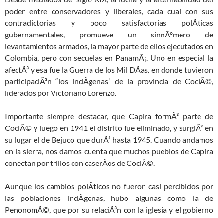
poder entre conservadores y liberales, cada cual con sus
contradictorias y poco satisfactorias polÃ­ticas
gubernamentales, promueve un sinnÃºmero de
levantamientos armados, la mayor parte de ellos ejecutados en
Colombia, pero con secuelas en PanamÃ¡. Uno en especial la
afectÃ³ y esa fue la Guerra de los Mil DÃ­as, en donde tuvieron
participaciÃ³n “los indÃ­genas” de la provincia de CoclÃ©,
liderados por Victoriano Lorenzo.
Importante siempre destacar, que Capira formÃ³ parte de
CoclÃ© y luego en 1941 el distrito fue eliminado, y surgiÃ³ en
su lugar el de Bejuco que durÃ³ hasta 1945. Cuando andamos
en la sierra, nos damos cuenta que muchos pueblos de Capira
conectan por trillos con caserÃ­os de CoclÃ©.
Aunque los cambios polÃ­ticos no fueron casi percibidos por
las poblaciones indÃ­genas, hubo algunas como la de
PenonomÃ©, que por su relaciÃ³n con la iglesia y el gobierno