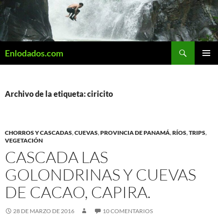
Saltar
al
contenido
Buscar
Enlodados.com
MENÚ
PRINCI
Archivo de la etiqueta: ciricito
CHORROS Y CASCADAS
,
CUEVAS
,
PROVINCIA DE PANAMÁ
,
RÍOS
,
TRIPS
,
VEGETACIÓN
CASCADA LAS
GOLONDRINAS Y CUEVAS
DE CACAO, CAPIRA.
28 DE MARZO DE 2016
10 COMENTARIOS