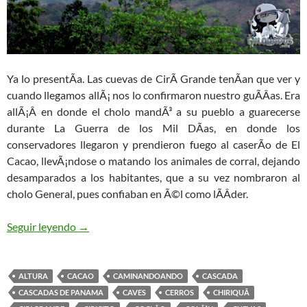
Ya lo presentÃ­a. Las cuevas de CirÃ­ Grande tenÃ­an que ver y
cuando llegamos allÃ¡ nos lo confirmaron nuestro guÃ­Â­as. Era
allÃ¡Â­ en donde el cholo mandÃ³ a su pueblo a guarecerse
durante La Guerra de los Mil DÃ­as, en donde los
conservadores llegaron y prendieron fuego al caserÃ­o de El
Cacao, llevÃ¡ndose o matando los animales de corral, dejando
desamparados a los habitantes, que a su vez nombraron al
cholo General, pues confiaban en Ã©l como lÃ­Â­der.
Seguir leyendo
Cascada Las Golondrinas y Cuevas de Cacao, Cap
→
ALTURA
CACAO
CAMINANDOANDO
CASCADA
CASCADAS DE PANAMA
CAVES
CERROS
CHIRIQUÃ­