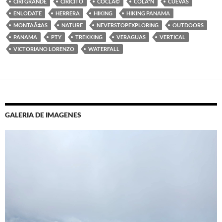
CIRI GRANDE
CIRICITO
COCLÃ©
COLÃ³N
CUEVAS
ENLODATE
HERRERA
HIKING
HIKING PANAMA
MONTAÃ±AS
NATURE
NEVERSTOPEXPLORING
OUTDOORS
PANAMA
PTY
TREKKING
VERAGUAS
VERTICAL
VICTORIANO LORENZO
WATERFALL
GALERIA DE IMAGENES