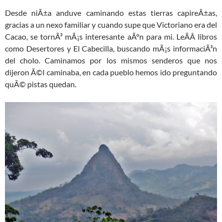
Desde niÃ±a anduve caminando estas tierras capireÃ±as,
gracias a un nexo familiar y cuando supe que Victoriano era del
Cacao, se tornÃ³ mÃ¡s interesante aÃºn para mi. LeÃ­Â­ libros
como Desertores y El Cabecilla, buscando mÃ¡s informaciÃ³n
del cholo. Caminamos por los mismos senderos que nos
dijeron Ã©l caminaba, en cada pueblo hemos ido preguntando
quÃ© pistas quedan.