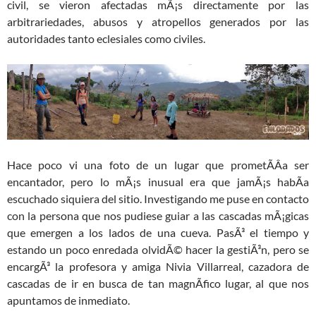
civil, se vieron afectadas mÃ¡s directamente por las
arbitrariedades, abusos y atropellos generados por las
autoridades tanto eclesiales como civiles.
Hace poco vi una foto de un lugar que prometÃ­Â­a ser
encantador, pero lo mÃ¡s inusual era que jamÃ¡s habÃ­a
escuchado siquiera del sitio. Investigando me puse en contacto
con la persona que nos pudiese guiar a las cascadas mÃ¡gicas
que emergen a los lados de una cueva. PasÃ³ el tiempo y
estando un poco enredada olvidÃ© hacer la gestiÃ³n, pero se
encargÃ³ la profesora y amiga Nivia Villarreal, cazadora de
cascadas de ir en busca de tan magnÃ­fico lugar, al que nos
apuntamos de inmediato.