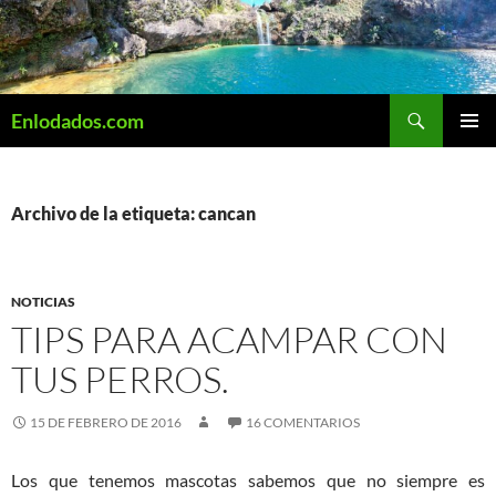
Saltar
al
contenido
Buscar
Enlodados.com
MENÚ
PRINCI
Archivo de la etiqueta: cancan
NOTICIAS
TIPS PARA ACAMPAR CON
TUS PERROS.
15 DE FEBRERO DE 2016
16 COMENTARIOS
Los que tenemos mascotas sabemos que no siempre es