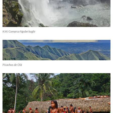
KiKi Comarca Ngobe bugle
Picachos de Olá