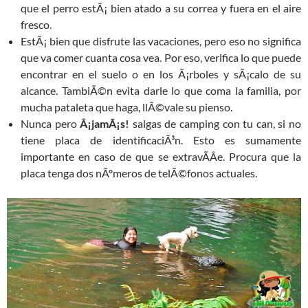
que el perro estÃ¡ bien atado a su correa y fuera en el aire
fresco.
EstÃ¡ bien que disfrute las vacaciones, pero eso no significa
que va comer cuanta cosa vea. Por eso, verifica lo que puede
encontrar en el suelo o en los Ã¡rboles y sÃ¡calo de su
alcance. TambiÃ©n evita darle lo que coma la familia, por
mucha pataleta que haga, llÃ©vale su pienso.
Nunca pero
Â¡jamÃ¡s!
salgas de camping con tu can, si no
tiene placa de identificaciÃ³n. Esto es sumamente
importante en caso de que se extravÃ­Â­e. Procura que la
placa tenga dos nÃºmeros de telÃ©fonos actuales.