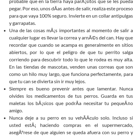
probable que en la tierra haya parÃ¡sitos que se les pueda
pegar. Por eso, unos dÃ­as antes de salir, realiza este proceso
para que vaya 100% seguro. Invierte en un collar antipulgas
y garrapatas.
Una de las cosas mÃ¡s importantes al momento de salir a
cualquier lugar es llevar la correa y arnÃ©s del can. Hay que
recordar que cuando se acampa es generalmente en sitios
abiertos, por lo que el peligro de que tu perrito salga
corriendo para descubrir todo lo que le rodea es muy alta.
En las tiendas de mascotas, venden unas correas que son
como un hilo muy largo, que funciona perfectamente, para
que tu can se divierta sin ir muy lejos.
Siempre es bueno prevenir antes que lamentar. Nunca
olvides los medicamentos de tus perros. Guarda en tus
maletas los bÃ¡sicos que podrÃ­a necesitar tu pequeÃ±o
amigo.
Nunca deje a su perro en su vehÃ­Â­culo solo. Incluso si
usted estÃ¡ haciendo compras en el supermercado,
asegÃºrese de que alguien se queda afuera con su perro y