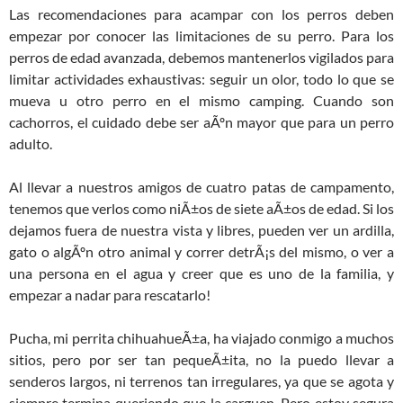
Las recomendaciones para acampar con los perros deben
empezar por conocer las limitaciones de su perro. Para los
perros de edad avanzada, debemos mantenerlos vigilados para
limitar actividades exhaustivas: seguir un olor, todo lo que se
mueva u otro perro en el mismo camping. Cuando son
cachorros, el cuidado debe ser aÃºn mayor que para un perro
adulto.
Al llevar a nuestros amigos de cuatro patas de campamento,
tenemos que verlos como niÃ±os de siete aÃ±os de edad. Si los
dejamos fuera de nuestra vista y libres, pueden ver un ardilla,
gato o algÃºn otro animal y correr detrÃ¡s del mismo, o ver a
una persona en el agua y creer que es uno de la familia, y
empezar a nadar para rescatarlo!
Pucha, mi perrita chihuahueÃ±a, ha viajado conmigo a muchos
sitios, pero por ser tan pequeÃ±ita, no la puedo llevar a
senderos largos, ni terrenos tan irregulares, ya que se agota y
siempre termina queriendo que la carguen. Pero estoy segura