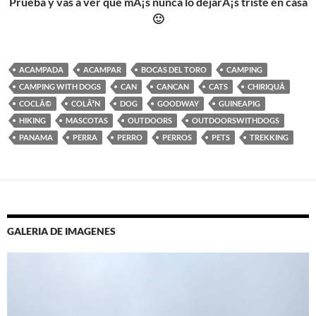
Prueba y vas a ver que mÃ¡s nunca lo dejarÃ¡s triste en casa
🙂
ACAMPADA
ACAMPAR
BOCAS DEL TORO
CAMPING
CAMPING WITH DOGS
CAN
CANCAN
CATS
CHIRIQUÃ­
COCLÃ©
COLÃ³N
DOG
GOODWAY
GUINEAPIG
HIKING
MASCOTAS
OUTDOORS
OUTDOORSWITHDOGS
PANAMA
PERRA
PERRO
PERROS
PETS
TREKKING
GALERIA DE IMAGENES