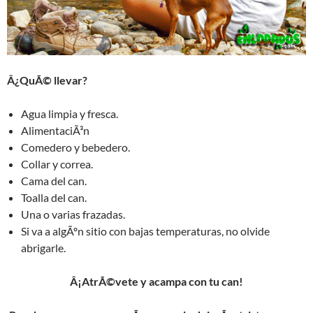
Â¿QuÃ© llevar?
Agua limpia y fresca.
AlimentaciÃ³n
Comedero y bebedero.
Collar y correa.
Cama del can.
Toalla del can.
Una o varias frazadas.
Si va a algÃºn sitio con bajas temperaturas, no olvide
abrigarle.
Â¡AtrÃ©vete y acampa con tu can!