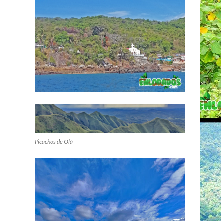
Picachos de Olá