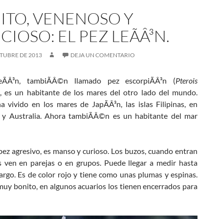
ITO, VENENOSO Y
CIOSO: EL PEZ LEÃÂ³N.
TUBRE DE 2013
DEJA UN COMENTARIO
eÃÂ³n, tambiÃÂ©n llamado pez escorpiÃÂ³n (
Pterois
), es un habitante de los mares del otro lado del mundo.
a vivido en los mares de JapÃÂ³n, las islas Filipinas, en
 y Australia. Ahora tambiÃÂ©n es un habitante del mar
pez agresivo, es manso y curioso. Los buzos, cuando entran
os ven en parejas o en grupos. Puede llegar a medir hasta
argo. Es de color rojo y tiene como unas plumas y espinas.
uy bonito, en algunos acuarios los tienen encerrados para