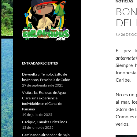
NOTICIAS
BON
DELI
26 DE OC
El pez l
antennata
ENTRADAS RECIENTES
Siempre h
Indonesia
De vuelta al Templo: Salto de
Caribe.
los Monos, Provincia de Colón
29 de septiembre de 2025
Visita a las Esclusas de Agua
No es un 
Clara: una experiencia
al mar, l
inolvidable en el Canal de
30cm de l
Panamá
19 de julio de 2025
Como es m
Cacique, Canales Cristalinos
verlos.
13 de junio de 2025
Caminando alrededor de Bajo