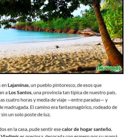
s en
Lajaminas
, un pueblo pintoresco, de esos que
an a
Los Santos
, una provincia tan típica de nuestro país.
as cuatro horas y media de viaje —entre paradas— y
de madrugada. El camino era fantasmagórico, rodeado de
 sin un solo poste de luz.
dos en la casa, pude sentir ese
calor de hogar santeño
.
e
Vladimir
es preciosa, decorada con esmero por su mamá.