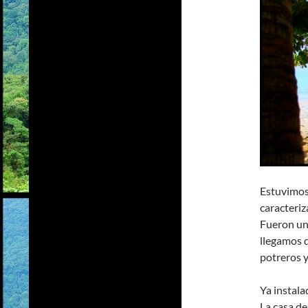
Estuvimo
caracteriz
Fueron un
llegamos 
potreros y
Ya instala
La casa d