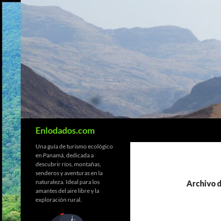
Saltar
al
contenido
Buscar
Enlodados.com
Una guía de turismo ecológico
en Panamá, dedicada a
descubrir ríos, montañas,
senderos y aventuras en la
naturaleza. Ideal para los
Archivo d
amantes del aire libre y la
exploración rural.