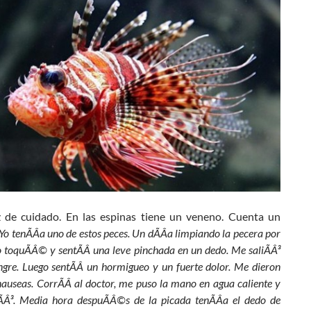
 de cuidado. En las espinas tiene un veneno. Cuenta un
Yo tenÃÂ­a uno de estos peces. Un dÃÂ­a limpiando la pecera por
o toquÃÂ© y sentÃÂ­ una leve pinchada en un dedo. Me saliÃÂ³
ngre. Luego sentÃÂ­ un hormigueo y un fuerte dolor. Me dieron
auseas. CorrÃÂ­ al doctor, me puso la mano en agua caliente y
Â³. Media hora despuÃÂ©s de la picada tenÃÂ­a el dedo de