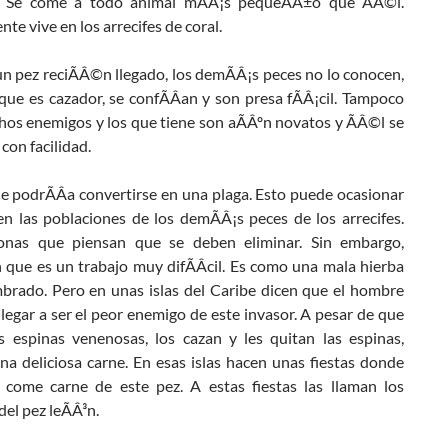
. Se come a todo animal mÃÂ¡s pequeÃÂ±o que ÃÂ©l.
e vive en los arrecifes de coral.
n pez reciÃÂ©n llegado, los demÃÂ¡s peces no lo conocen,
ue es cazador, se confÃÂ­an y son presa fÃÂ¡cil. Tampoco
hos enemigos y los que tiene son aÃÂºn novatos y ÃÂ©l se
 con facilidad.
e podrÃÂ­a convertirse en una plaga. Esto puede ocasionar
en las poblaciones de los demÃÂ¡s peces de los arrecifes.
onas que piensan que se deben eliminar. Sin embargo,
 que es un trabajo muy difÃÂ­cil. Es como una mala hierba
brado. Pero en unas islas del Caribe dicen que el hombre
llegar a ser el peor enemigo de este invasor. A pesar de que
s espinas venenosas, los cazan y les quitan las espinas,
na deliciosa carne. En esas islas hacen unas fiestas donde
e come carne de este pez. A estas fiestas las llaman los
del pez leÃÂ³n.