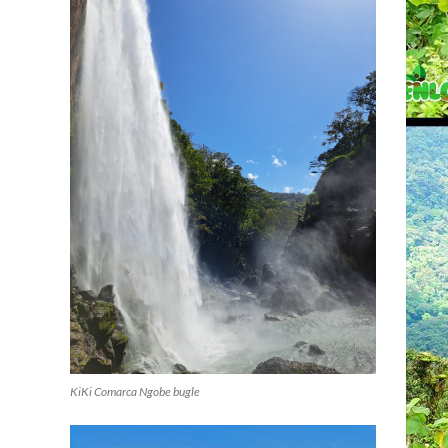
KiKi Comarca Ngobe bugle