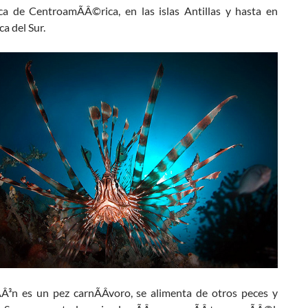
ica de CentroamÃÂ©rica, en las islas Antillas y hasta en
a del Sur.
ÃÂ³n es un pez carnÃÂ­voro, se alimenta de otros peces y