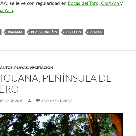
Â¡ se le ve con regularidad en
Bocas del Toro, ColÃÂ³n
y
a Yala
.
PANAMA
PEZ ESCORPIÃ³N
PEZ LEON
PLAYAS
SANTOS
,
PLAYAS
,
VEGETACIÓN
 IGUANA, PENÍ­NSULA DE
ERO
RERO DE 2010
22 COMENTARIOS