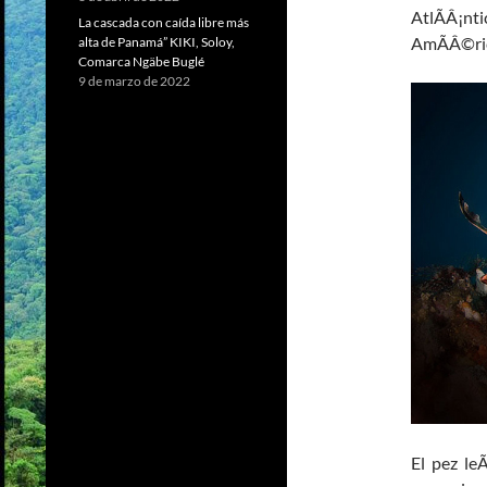
AtlÃÂ¡nt
La cascada con caída libre más
AmÃÂ©ric
alta de Panamá” KIKI, Soloy,
Comarca Ngäbe Buglé
9 de marzo de 2022
El pez le