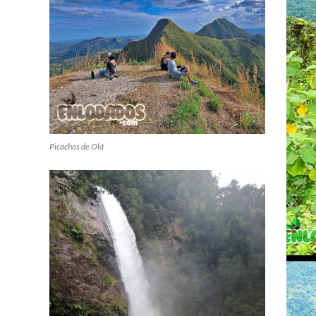
Picachos de Olá