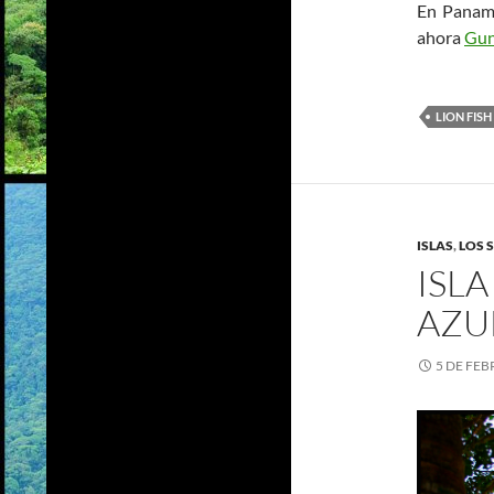
En PanamÃ
ahora
Gun
LION FISH
ISLAS
,
LOS 
ISLA
AZU
5 DE FEB