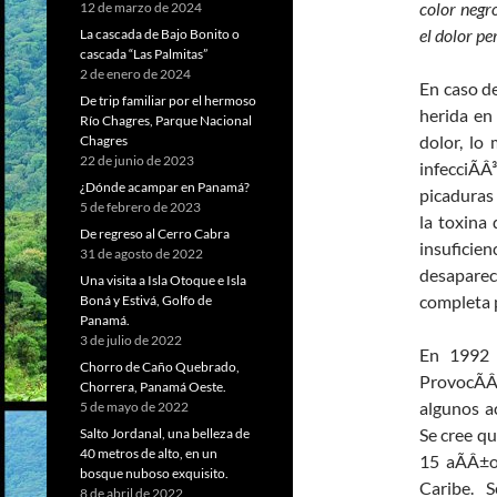
color negr
12 de marzo de 2024
el dolor pe
La cascada de Bajo Bonito o
cascada “Las Palmitas”
2 de enero de 2024
En caso d
De trip familiar por el hermoso
herida en 
Río Chagres, Parque Nacional
dolor, lo
Chagres
22 de junio de 2023
infecciÃ
¿Dónde acampar en Panamá?
picaduras
5 de febrero de 2023
la toxina 
De regreso al Cerro Cabra
insuficie
31 de agosto de 2022
desaparec
Una visita a Isla Otoque e Isla
completa 
Boná y Estivá, Golfo de
Panamá.
3 de julio de 2022
En 1992 e
Chorro de Caño Quebrado,
ProvocÃÂ
Chorrera, Panamá Oeste.
algunos ac
5 de mayo de 2022
Se cree qu
Salto Jordanal, una belleza de
40 metros de alto, en un
15 aÃÂ±o
bosque nuboso exquisito.
Caribe. 
8 de abril de 2022