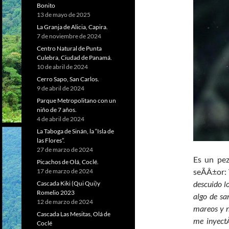
Bonito
13 de mayo de 2025
La Granja de Alicia, Capira.
7 de noviembre de 2024
Centro Natural de Punta
Culebra, Ciudad de Panamá.
10 de abril de 2024
Cerro Sapo, San Carlos.
9 de abril de 2024
Parque Metropolitano con un
niño de 7 años.
4 de abril de 2024
La Taboga de Sinán, la “Isla de
las Flores”.
27 de marzo de 2024
Es un pez
Picachos de Olá, Coclé.
seÃÂ±or:
17 de marzo de 2024
descuido l
Cascada Kiki (Qui Qui)y
Romelio 2023
algo de sa
12 de marzo de 2024
mareos y n
Cascada Las Mesitas, Olá de
me inyectÃ
Coclé