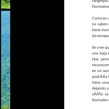
cangrejos
Normalment
Como es u
no saben q
tiene muc
les escapa
Se cree qu
una baja 
Hay pers
reconocen
en un sem
podrÃÂ­a 
tiene una
dejando u
sÃÂ³lo s
festivales 