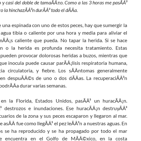
o y casi del doble de tamaÃÂ±o. Como a las 3 horas me pasÃÂ³
ro la hinchazÃÂ³n durÃÂ³ todo el dÃÂ­a.
e una espinada con uno de estos peces, hay que sumergir la
agua tibia o caliente por una hora y media para aliviar el
 mÃÂ¡s caliente que pueda. No tapar la herida. Si se hace
Â³n o la herida es profunda necesita tratamiento. Estas
 pueden provocar dolorosas heridas a buzos, mientras que
que inocula puede causar parÃÂ¡lisis respiratoria humana,
ncia circulatoria, y fiebre. Los sÃÂ­ntomas generalmente
en despuÃÂ©s de uno o dos dÃÂ­as. La recuperaciÃÂ³n
podrÃÂ­a durar varias semanas.
n la Florida, Estados Unidos, pasÃÂ³ un huracÃÂ¡n.
³ destrozos e inundaciones. Ese huracÃÂ¡n destruyÃÂ³
uarios de la zona y sus peces escaparon y llegaron al mar.
e asÃÂ­ fue como llegÃÂ³ el pez leÃÂ³n a nuestras aguas. En
s se ha reproducido y se ha propagado por todo el mar
Se encuentra en el Golfo de MÃÂ©xico, en la costa