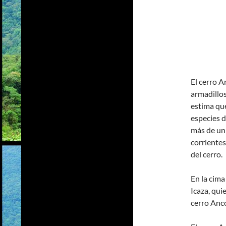
El cerro A
armadillos
estima que
especies d
más de un 
corrientes
del cerro.
En la cima
Icaza, qui
cerro Ancó