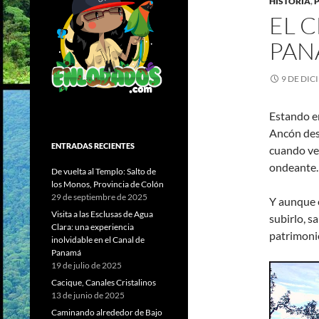
HISTORIA
,
EL 
PAN
9 DE DIC
Estando en
Ancón desd
ENTRADAS RECIENTES
cuando ve
ondeante.
De vuelta al Templo: Salto de
los Monos, Provincia de Colón
29 de septiembre de 2025
Y aunque e
Visita a las Esclusas de Agua
subirlo, s
Clara: una experiencia
patrimonio
inolvidable en el Canal de
Panamá
19 de julio de 2025
Cacique, Canales Cristalinos
13 de junio de 2025
Caminando alrededor de Bajo