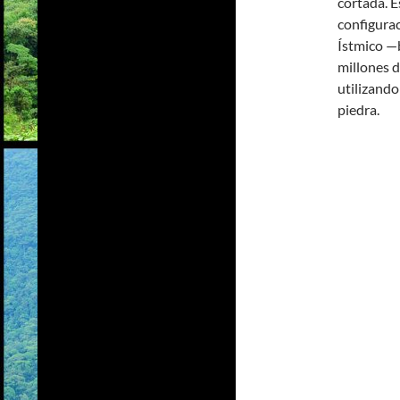
cortada. E
configurac
Ístmico —
millones d
utilizand
piedra.