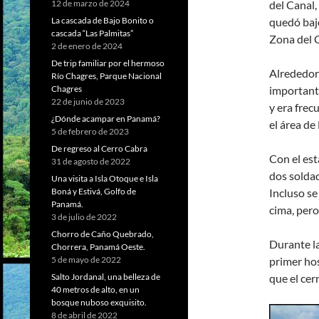
del Canal,
12 de marzo de 2024
quedó bajo
La cascada de Bajo Bonito o
cascada “Las Palmitas”
Zona del C
2 de enero de 2024
De trip familiar por el hermoso
Alrededor 
Río Chagres, Parque Nacional
importante
Chagres
22 de junio de 2023
y era frec
¿Dónde acampar en Panamá?
el área de
5 de febrero de 2023
De regreso al Cerro Cabra
Con el est
31 de agosto de 2022
dos soldad
Una visita a Isla Otoque e Isla
Incluso se
Boná y Estivá, Golfo de
Panamá.
cima, pero
3 de julio de 2022
Chorro de Caño Quebrado,
Durante la
Chorrera, Panamá Oeste.
primer ho
5 de mayo de 2022
que el cer
Salto Jordanal, una belleza de
40 metros de alto, en un
bosque nuboso exquisito.
8 de abril de 2022