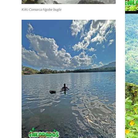
KiKi Comarca Ngobe bugle