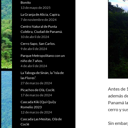
Bonito
13 de mayo de 2025
La Granja de Alicia, Capira.
7 de noviembre de 2024
Centro Natural de Punta
Culebra, Ciudad de Panamá.
10 de abril de 2024
Cerro Sapo, San Carlos.
9 de abril de 2024
Parque Metropolitano con un
niño de 7 años.
4 de abril de 2024
La Taboga de Sinán, la “Isla de
las Flores”.
27 de marzo de 2024
Antes de 1
Picachos de Olá, Coclé.
además de 
17 de marzo de 2024
Panamá la
Cascada Kiki (Qui Qui)y
Romelio 2023
cerro y su
12 de marzo de 2024
Cascada Las Mesitas, Olá de
Sin embar
Coclé