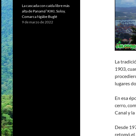
La cascada con caída libre más
alta de Panamá” KIKI, Soloy,
Comarca Ngäbe Buglé
9 de marzo de 2022
La tradici
1903, cua
procediero
lugares d
En esa épo
cerro, com
Canal y la
Desde 1977
retomó el 