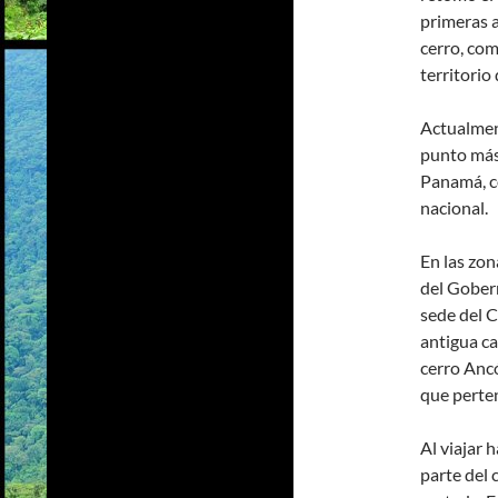
primeras a
cerro, com
territorio
Actualment
punto más
Panamá, co
nacional.
En las zon
del Gobern
sede del 
antigua ca
cerro Anc
que perte
Al viajar 
parte del 